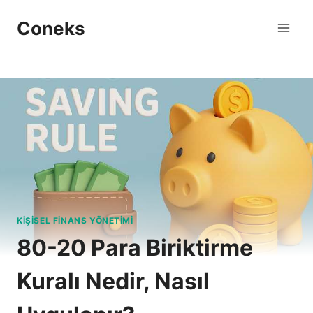
Skip
Coneks
to
content
KIŞISEL FINANS YÖNETIMI
80-20 Para Biriktirme
Kuralı Nedir, Nasıl